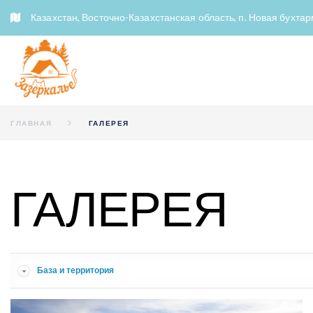
S
Казахстан, Восточно-Казахстанская область, п. Новая бухта
k
i
p
t
o
c
o
ГЛАВНАЯ
ГАЛЕРЕЯ
n
t
e
n
ГАЛЕРЕЯ
t
База и территория