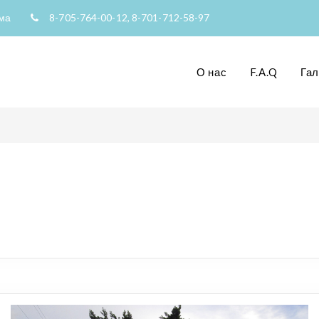
рма
8-705-764-00-12, 8-701-712-58-97
О нас
F.A.Q
Га