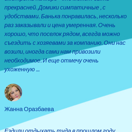
прекрасней. Домики симпатичные , с
удобствами. Банька понравилась, несколько
раз заказывали и цена умеренная. Очень
хорошо, что поселок рядом, всегда можно
съездить с хозяевами за компанию. Они нас
возили, иногда сами нам привозили
необходимое. И еще отмечу очень
ухоженную ...
Жанна Оразбаева
Ездили отдыхать туда в прошлом году,