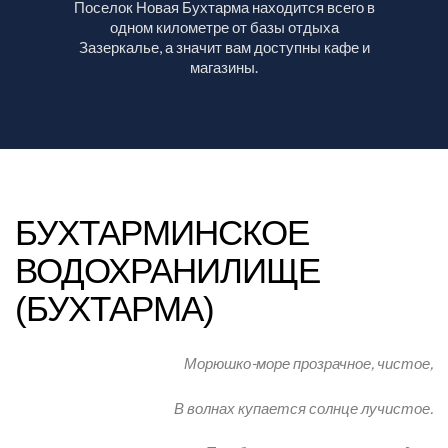
Поселок Новая Бухтарма находится всего в
одном километре от базы отдыха
Зазеркалье, а значит вам доступны кафе и
магазины.
БУХТАРМИНСКОЕ
ВОДОХРАНИЛИЩЕ
(БУХТАРМА)
Морюшко-море прозрачное, чистое,
В волнах купается солнце лучистое.