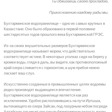
Ты обжигаешь своею прохладою,
Прикосновению каждому рады мы.
Бухтарминское водохранилище – одно их самых крупных в
Казахстане. Оно было образовано в первой половине
шестидесятых годов прошлого века Бухтарминской ГРЭС.
Из-за своих внушительных размеров Бухтарминское
водохранилище называют морем, что действительно
соответствует истине. В некоторых уголках сидя на берегу у
кромки воды, глядя в даль, вы видите, как противоположный
край озера сливается с горизонтом, а шум прибоя нежно
ласкает ваш слух.
Искусственно созданные в промышленных целях водоемы
редко производят выдающееся впечатление.
Бухтарминское водохранилище является как раз
исключением. Удобно расположившись на пути Иртыша,
вытекающего из озера Зайсан, под лазурным небом посреди
Алтайских гор несет оно тихую безмятежную радость взору.